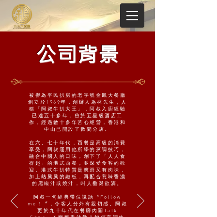
公司背景
被譽為平民扒房的老字號金鳳大餐廳
創立於1969年，創辦人為林先生，人
稱「阿叔牛扒大王」，阿叔入廚經驗
已達五十多年，曾於五星級酒店工
作，經過數十多年苦心經營，香港和
中山已開設了數間分店。
在六、七十年代，西餐是高級的消費
享受，阿叔運用他所學的烹調技巧，
融合中國人的口味，創下了「人人食
得起」的港式西餐，並深受食客的歡
迎。港式牛扒特質是爽滑又有肉味，
加上熱騰騰的鐵板，再配合惹味香濃
的黑椒汁或燒汁，叫人垂涎欲滴。
阿叔一句經典帶位說話〝Follow
me！〞，令客人分外有親切感。阿叔
更於九十年代在餐廳內開Talk