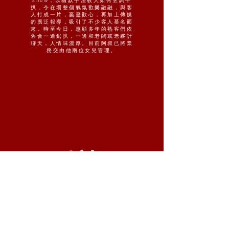
Show，以幽默手法教人如何烹調牛
扒，令在場整個氣氛歡樂融融，與客
人打成一片，贏盡歡心，再加上傳媒
的廣泛報導，吸引了不少客人慕名而
來。時至今日，惠顧多年的熟客們依
舊會一邊鋸扒，一邊和老闆或老夥計
聊天，人情味濃厚。目前阿叔已將業
務交由他兩位女兒管理。
人才招募